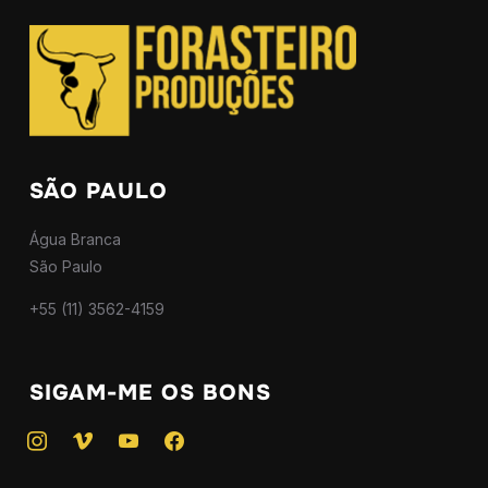
SÃO PAULO
Água Branca
São Paulo
+55 (11) 3562-4159
SIGAM-ME OS BONS
instagram
vimeo
youtube
facebook