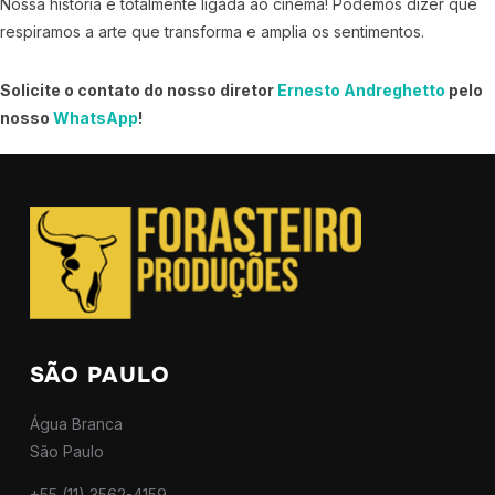
Nossa história é totalmente ligada ao cinema! Podemos dizer que
respiramos a arte que transforma e amplia os sentimentos.
Solicite o contato do nosso diretor
Ernesto Andreghetto
pelo
nosso
WhatsApp
!
SÃO PAULO
Água Branca
São Paulo
+55 (11) 3562-4159