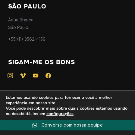
SÃO PAULO
Água Branca
São Paulo
+55 (11) 3562-4159
SIGAM-ME OS BONS
instagram
vimeo
youtube
facebook
Estamos usando cookies para fornecer a você a melhor
experiência em nosso site.
Copyright © 2025 — Todos os direitos reservados - CNPJ
Você pode descobrir mais sobre quais cookies estamos usando
ou desabilitá-los em
configurações
.
46.746.775/0001-01
Criado por
WPZOOM
Converse com nossa equipe
Aceitar