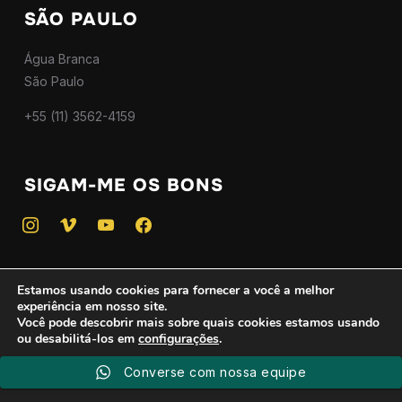
SÃO PAULO
Água Branca
São Paulo
+55 (11) 3562-4159
SIGAM-ME OS BONS
instagram
vimeo
youtube
facebook
Estamos usando cookies para fornecer a você a melhor
experiência em nosso site.
Copyright © 2025 — Todos os direitos reservados - CNPJ
Você pode descobrir mais sobre quais cookies estamos usando
ou desabilitá-los em
configurações
.
46.746.775/0001-01
Criado por
WPZOOM
Converse com nossa equipe
Aceitar