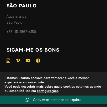
SÃO PAULO
Água Branca
São Paulo
+55 (11) 3562-4159
SIGAM-ME OS BONS
instagram
vimeo
youtube
facebook
Estamos usando cookies para fornecer a você a melhor
experiência em nosso site.
Copyright © 2025 — Todos os direitos reservados - CNPJ
Você pode descobrir mais sobre quais cookies estamos usando
ou desabilitá-los em
configurações
.
46.746.775/0001-01
Criado por
WPZOOM
Converse com nossa equipe
Aceitar