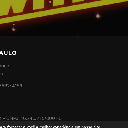
PAULO
anca
lo
 3562-4159
os - CNPJ 46.746.775/0001-01
ra fornecer a você a melhor experiência em nosso site.