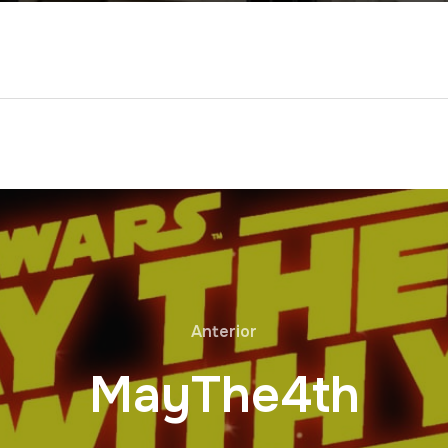
Anterior
MayThe4th