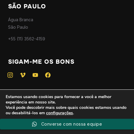
SÃO PAULO
Água Branca
São Paulo
+55 (11) 3562-4159
SIGAM-ME OS BONS
instagram
vimeo
youtube
facebook
Estamos usando cookies para fornecer a você a melhor
experiência em nosso site.
Copyright © 2025 — Todos os direitos reservados - CNPJ
Você pode descobrir mais sobre quais cookies estamos usando
ou desabilitá-los em
configurações
.
46.746.775/0001-01
Criado por
WPZOOM
Converse com nossa equipe
Aceitar