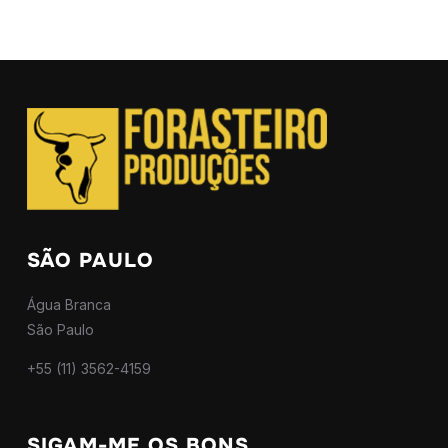
SÃO PAULO
Água Branca
São Paulo
+55 (11) 3562-4159
SIGAM-ME OS BONS