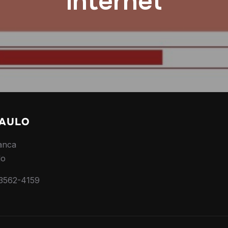
internet
PAULO
anca
lo
 3562-4159