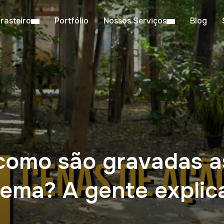
rasteiro
Portfólio
Nossos Serviços
Blog
como são gravadas a
ema? A gente explic