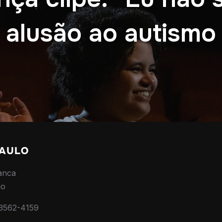
alusão ao autismo
PAULO
anca
lo
 3562-4159