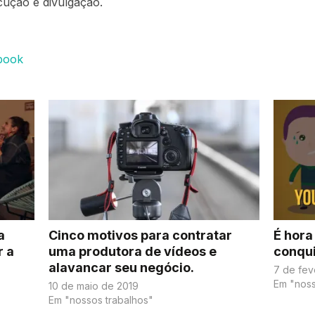
cução e divulgação.
book
a
Cinco motivos para contratar
É hora
r a
uma produtora de vídeos e
conqui
alavancar seu negócio.
7 de fev
Em "noss
10 de maio de 2019
Em "nossos trabalhos"