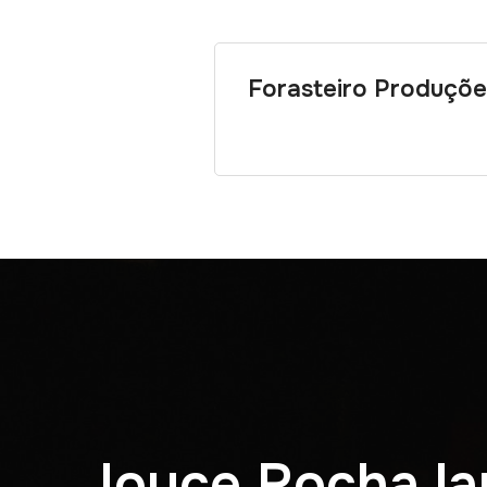
Forasteiro Produçõe
Joyce Rocha lan