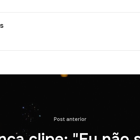
s
Post anterior
ça clipe: "Eu não s