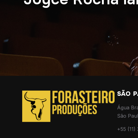
SÃO 
Água Br
São Pau
+55 (11)