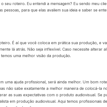
ar o seu roteiro. Eu entendi a mensagem? Eu sendo meu cl
as pessoas, para que elas avaliem sua ideia e saber se e
eiro. É aí que você coloca em prática sua produção, e vai 
mente lá atrás. Não seja inflexível. Caso necessite alterar
e temos uma melhor visão da produção.
m uma ajuda profissional, será ainda melhor. Um bom roteir
mas não sabe exatamente a melhor maneira de colocá-la n
erar as suas expectativas com o produto audiovisual. Se pude
lista em produção audiovisual. Aqui temos profissionais d