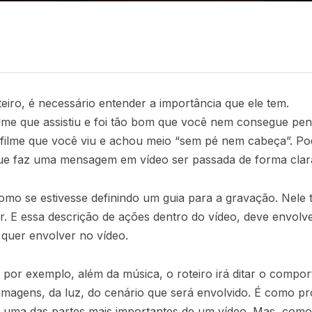
eiro, é necessário entender a importância que ele tem.
me que assistiu e foi tão bom que você nem consegue pens
ilme que você viu e achou meio “sem pé nem cabeça”. Po
que faz uma mensagem em vídeo ser passada de forma clara e
omo se estivesse definindo um guia para a gravação. Nele 
ar. E essa descrição de ações dentro do vídeo, deve envolv
quer envolver no vídeo.
, por exemplo, além da música, o roteiro irá ditar o comp
s imagens, da luz, do cenário que será envolvido. É como p
 é uma das partes mais importantes de um vídeo. Mas, como