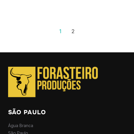
1
2
SÃO PAULO
Água Branca
São Paulo