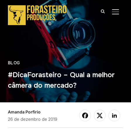
ALTER
BLOG
#DicaForasteiro – Qual a melhor
câmera do mercado?
Amanda Porfirio
26 de dezembro de 2019