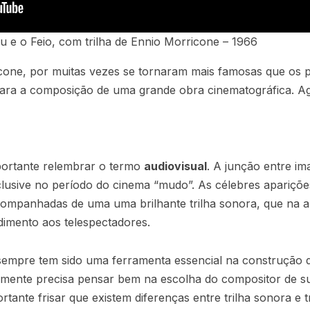
u e o Feio, com trilha de Ennio Morricone – 1966
ne, por muitas vezes se tornaram mais famosas que os pró
 para a composição de uma grande obra cinematográfica. 
ortante relembrar o termo
audiovisual
. A junção entre i
clusive no período do cinema “mudo”. As célebres apariçõe
ompanhadas de uma uma brilhante trilha sonora, que na au
imento aos telespectadores.
sempre tem sido uma ferramenta essencial na construção 
ralmente precisa pensar bem na escolha do compositor de su
rtante frisar que existem diferenças entre trilha sonora e 