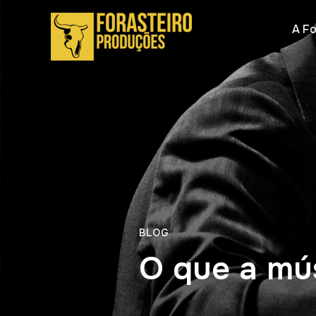
A Fo
BLOG
O que a mú