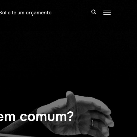
Solicite um orçamento
ALTERNAR BA
m em comum?