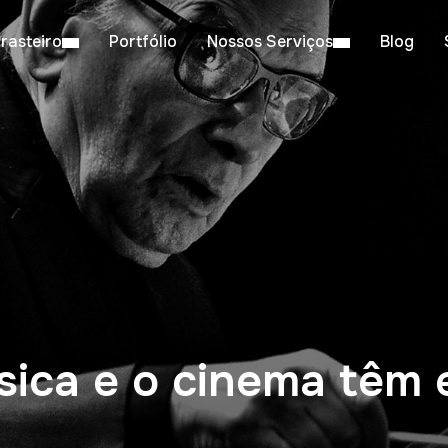
rasteiro
Portfólio
Nossos Serviços
Blog
sica e o cinema tê