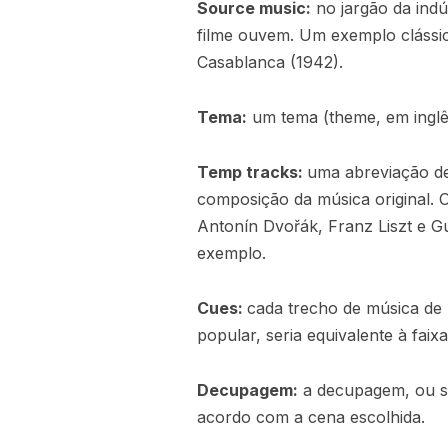
Source music:
no jargão da indú
filme ouvem. Um exemplo clássic
Casablanca (1942).
Tema:
um tema (theme, em inglês
Temp tracks:
uma abreviação de
composição da música original. 
Antonín Dvořák, Franz Liszt e G
exemplo.
Cues:
cada trecho de música de
popular, seria equivalente à fai
Decupagem:
a decupagem, ou spo
acordo com a cena escolhida.